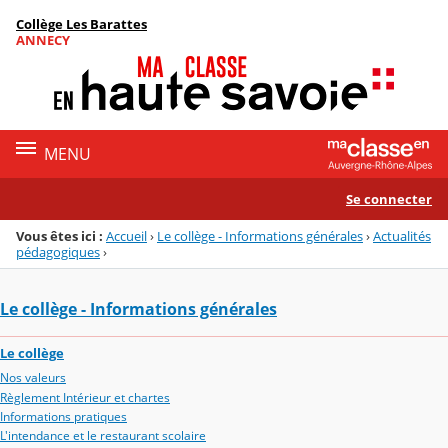
Panneau de gestion des cookies
Collège Les Barattes
Menu de la rubrique
Contenu
ANNECY
MENU
Se connecter
Vous êtes ici :
Accueil
›
Le collège - Informations générales
›
Actualités
pédagogiques
›
Le collège - Informations générales
Le collège
Nos valeurs
Règlement Intérieur et chartes
Informations pratiques
L'intendance et le restaurant scolaire