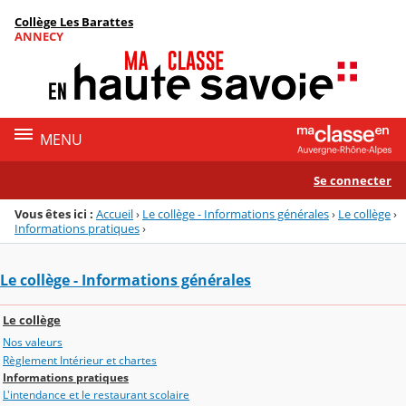
Panneau de gestion des cookies
Collège Les Barattes
Menu de la rubrique
Contenu
ANNECY
MENU
Se connecter
Vous êtes ici :
Accueil
›
Le collège - Informations générales
›
Le collège
›
Informations pratiques
›
Le collège - Informations générales
Le collège
Nos valeurs
Règlement Intérieur et chartes
Informations pratiques
L'intendance et le restaurant scolaire