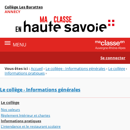
Panneau de gestion des cookies
Collège Les Barattes
Menu de la rubrique
Contenu
ANNECY
MENU
Se connecter
Vous êtes ici :
Accueil
›
Le collège - Informations générales
›
Le collège
›
Informations pratiques
›
Le collège - Informations générales
Le collège
Nos valeurs
Règlement Intérieur et chartes
Informations pratiques
L'intendance et le restaurant scolaire