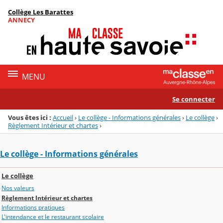
Panneau de gestion des cookies
Collège Les Barattes
Menu de la rubrique
Contenu
ANNECY
MENU
Se connecter
Vous êtes ici :
Accueil
›
Le collège - Informations générales
›
Le collège
›
Règlement Intérieur et chartes
›
Le collège - Informations générales
Le collège
Nos valeurs
Règlement Intérieur et chartes
Informations pratiques
L'intendance et le restaurant scolaire