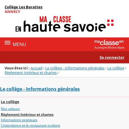
Panneau de gestion des cookies
Collège Les Barattes
Menu de la rubrique
Contenu
ANNECY
MENU
Se connecter
Vous êtes ici :
Accueil
›
Le collège - Informations générales
›
Le collège
›
Règlement Intérieur et chartes
›
Le collège - Informations générales
Le collège
Nos valeurs
Règlement Intérieur et chartes
Informations pratiques
L'intendance et le restaurant scolaire