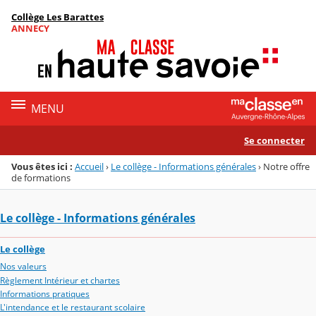
Panneau de gestion des cookies
Collège Les Barattes
Menu de la rubrique
Contenu
ANNECY
MENU
Se connecter
Vous êtes ici :
Accueil
›
Le collège - Informations générales
›
Notre offre
de formations
Le collège - Informations générales
Le collège
Nos valeurs
Règlement Intérieur et chartes
Informations pratiques
L'intendance et le restaurant scolaire