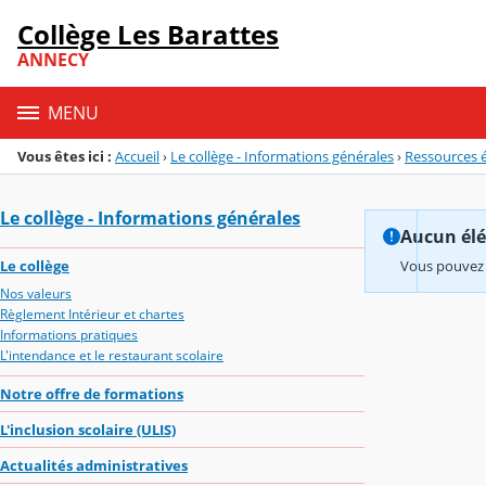
Panneau de gestion des cookies
Collège Les Barattes
Menu de la rubrique
Contenu
ANNECY
MENU
Vous êtes ici :
Accueil
›
Le collège - Informations générales
›
Ressources 
Le collège - Informations générales
Aucun élém
Le collège
Vous pouvez 
Nos valeurs
Règlement Intérieur et chartes
Informations pratiques
L'intendance et le restaurant scolaire
Notre offre de formations
L'inclusion scolaire (ULIS)
Actualités administratives