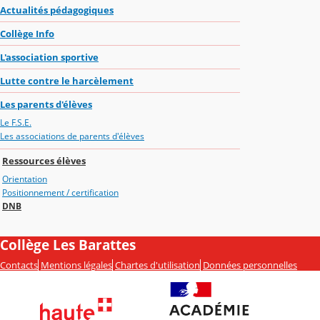
Actualités pédagogiques
Collège Info
L'association sportive
Lutte contre le harcèlement
Les parents d'élèves
Le F.S.E.
Les associations de parents d'élèves
Ressources élèves
Orientation
Positionnement / certification
DNB
Collège Les Barattes
Contacts
Mentions légales
Chartes d'utilisation
Données personnelles