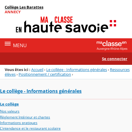
Panneau de gestion des cookies
Collège Les Barattes
Menu de la rubrique
Contenu
ANNECY
MENU
Se connecter
Vous êtes ici :
Accueil
›
Le collège - Informations générales
›
Ressources
élèves
›
Positionnement / certification
›
Le collège - Informations générales
Le collège
Nos valeurs
Règlement Intérieur et chartes
Informations pratiques
L'intendance et le restaurant scolaire