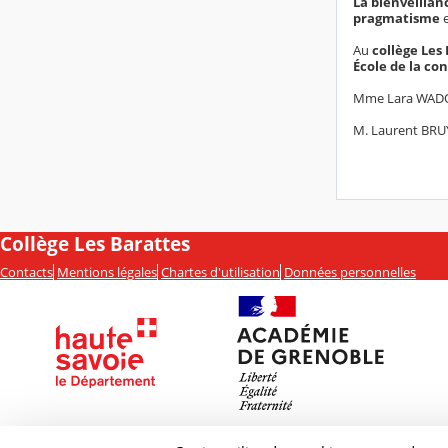
La
bienveillan
pragmatisme
Au
collège Les
École de la co
Mme Lara WADOU
M. Laurent BRUY
Collège Les Barattes
Contacts
Mentions légales
Chartes d'utilisation
Données personnelles