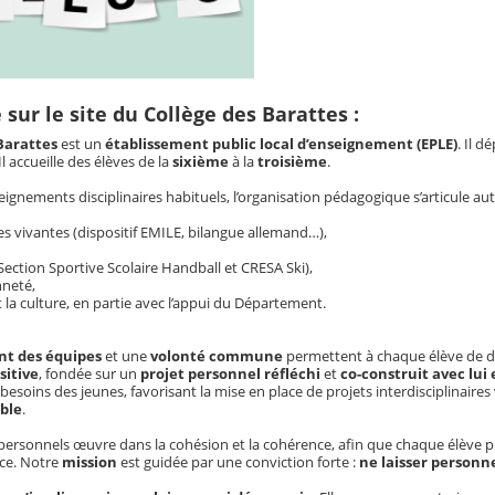
sur le site du Collège des Barattes :
Barattes
est un
établissement public local d’enseignement (EPLE)
. Il 
 Il accueille des élèves de la
sixième
à la
troisième
.
eignements disciplinaires
habituels, l’
organisation pédagogique
s’articule au
es vivantes
(
dispositif EMILE
,
bilangue allemand
…),
Section Sportive Scolaire Handball
et
CRESA Ski
),
nneté
,
t la culture
, en partie avec l’appui du
Département
.
nt des équipes
et une
volonté commune
permettent à chaque élève de 
sitive
, fondée sur un
projet personnel réfléchi
et
co-construit
avec lui 
besoins des jeunes
, favorisant la mise en place de
projets interdisciplinaires
ble
.
personnels
œuvre dans la
cohésion
et la
cohérence
, afin que chaque élève p
nce
. Notre
mission
est guidée par une conviction forte :
ne laisser person