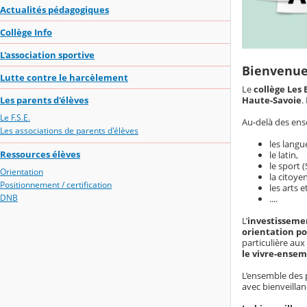
Actualités pédagogiques
Collège Info
L'association sportive
Bienvenue 
Lutte contre le harcèlement
Le
collège Les 
Les parents d'élèves
Haute-Savoie
.
Le F.S.E.
Au-delà des
ens
Les associations de parents d'élèves
les
langu
Ressources élèves
le
latin
,
le
sport
(
Orientation
la
citoye
Positionnement / certification
les
arts e
DNB
....
L’
investisseme
orientation po
particulière aux
le
vivre-ensem
L’ensemble des
avec
bienveilla