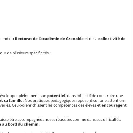
dépend du
Rectorat de l’académie de Grenoble
et de la
collectivité de
tour de plusieurs
spécificités
:
développer pleinement son
potentiel
, dans l’objectif de construire une
et sa
famille
.
Nos
pratiques pédagogiques
reposent sur une attention
variés. Ceux-ci enrichissent les
compétences
des élèves et
encouragent
uisse être
accompagné
dans ses
réussites
comme dans ses
difficultés
,
ne au bord du chemin
.