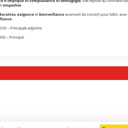
ce
n’implique ni
complaisance
ni
démagogie
. Elle repose au contraire sur 
et
empathie
.
 Barattes
,
exigence
et
bienveillance
avancent de concert pour bâtir, avec
nfiance
.
X – Principale adjointe
AS – Principal