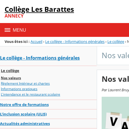
Panneau de gestion des cookies
Collège Les Barattes
Menu de la rubrique
Contenu
ANNECY
MENU
Vous êtes ici :
Accueil
›
Le collège - Informations générales
›
Le collège
›
N
Nos val
Le collège - Informations générales
Le collège
Nos va
Nos valeurs
Règlement Intérieur et chartes
Informations pratiques
Par Laurent Bruy
L'intendance et le restaurant scolaire
Notre offre de formations
L'inclusion scolaire (ULIS)
Actualités administratives