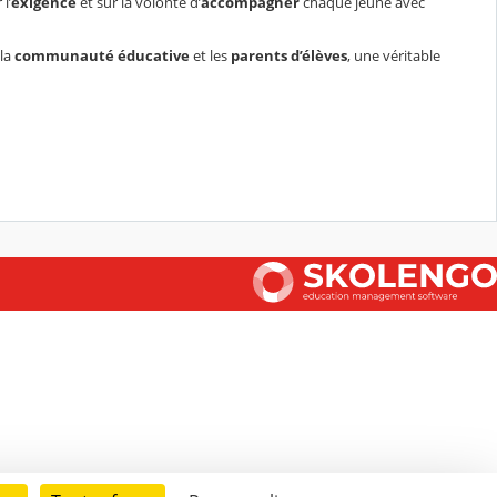
l’
exigence
et sur la volonté d’
accompagner
chaque jeune avec
 la
communauté éducative
et les
parents d’élèves
, une véritable