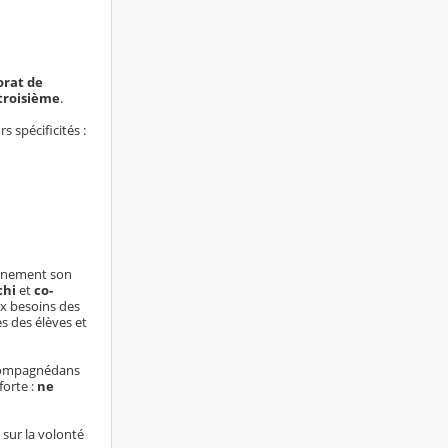
orat de
troisième
.
urs
spécificités
:
einement son
chi
et
co-
ux
besoins des
es
des élèves et
ompagné
dans
forte :
ne
 sur la volonté