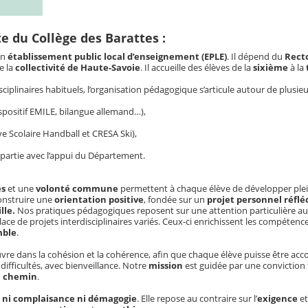
te du Collège des Barattes :
un
établissement public local d’enseignement (EPLE)
. Il dépend du
Rect
e la
collectivité de Haute-Savoie
. Il accueille des élèves de la
sixième
à la
ciplinaires
habituels, l’
organisation pédagogique
s’articule autour de plusie
spositif EMILE
,
bilangue allemand
…),
ve Scolaire Handball
et
CRESA Ski
),
 partie avec l’appui du
Département
.
es
et une
volonté commune
permettent à chaque élève de développer pl
 construire une
orientation positive
, fondée sur un
projet personnel réflé
lle
.
Nos
pratiques pédagogiques
reposent sur une attention particulière a
place de
projets interdisciplinaires
variés. Ceux-ci enrichissent les
compétenc
mble
.
re dans la
cohésion
et la
cohérence
, afin que chaque élève puisse être
acc
s
difficultés
, avec
bienveillance
. Notre
mission
est guidée par une conviction 
u chemin
.
 ni
complaisance
ni
démagogie
. Elle repose au contraire sur l’
exigence
et