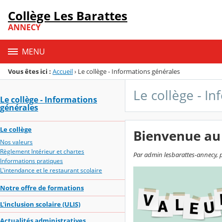
Panneau de gestion des cookies
Collège Les Barattes
Menu de la rubrique
Contenu
ANNECY
MENU
Vous êtes ici :
Accueil
›
Le collège - Informations générales
Le collège - I
Le collège - Informations
générales
Le collège
Bienvenue au
Nos valeurs
Règlement Intérieur et chartes
Par admin lesbarattes-annecy, p
Informations pratiques
L'intendance et le restaurant scolaire
Notre offre de formations
L'inclusion scolaire (ULIS)
Actualités administratives