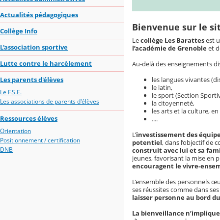
Actualités pédagogiques
Bienvenue sur le si
Collège Info
Le
collège Les Barattes
est 
L'association sportive
l’académie de Grenoble
et d
Lutte contre le harcèlement
Au-delà des
enseignements dis
Les parents d'élèves
les
langues vivantes
(
di
le
latin
,
Le F.S.E.
le
sport
(
Section Sporti
Les associations de parents d'élèves
la
citoyenneté
,
les
arts et la culture
, en
Ressources élèves
....
Orientation
L’
investissement des équip
Positionnement / certification
potentiel
, dans l’objectif de
DNB
construit
avec lui et sa
fami
jeunes
, favorisant la mise en 
encouragent le
vivre-ense
L’ensemble des
personnels
œuv
ses
réussites
comme dans se
laisser personne au bord d
La
bienveillance
n’implique