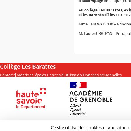
d’
accompagner
chaque jeun
Au
collège Les Barattes
,
exi
et les
parents d’élèves
, une 
Mme Lara WADOUX – Principal
M. Laurent BRUYAS – Principal
Collège Les Barattes
Contacts
Mentions légales
Chartes d'utilisation
Données personnelles
Ce site utilise des cookies et vous donn