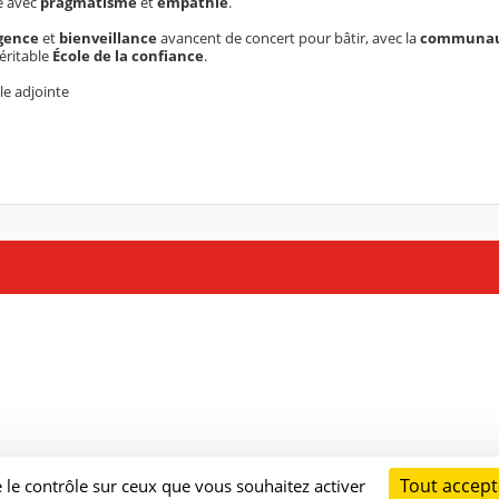
e avec
pragmatisme
et
empathie
.
gence
et
bienveillance
avancent de concert pour bâtir, avec la
communau
véritable
École de la confiance
.
e adjointe
Tout accept
e le contrôle sur ceux que vous souhaitez activer