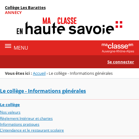
Panneau de gestion des cookies
Collège Les Barattes
Menu de la rubrique
Contenu
ANNECY
MENU
Se connecter
Vous êtes ici :
Accueil
›
Le collège - Informations générales
Le collège - Informations générales
Le collège
Nos valeurs
Règlement Intérieur et chartes
Informations pratiques
L'intendance et le restaurant scolaire