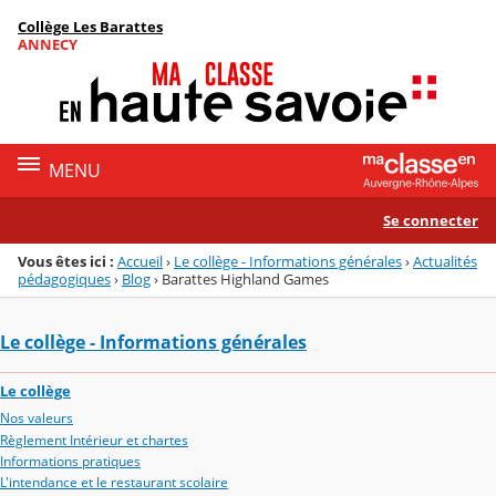
Panneau de gestion des cookies
Collège Les Barattes
Menu de la rubrique
Contenu
ANNECY
MENU
Se connecter
Vous êtes ici :
Accueil
›
Le collège - Informations générales
›
Actualités
pédagogiques
›
Blog
›
Barattes Highland Games
Le collège - Informations générales
Le collège
Nos valeurs
Règlement Intérieur et chartes
Informations pratiques
L'intendance et le restaurant scolaire