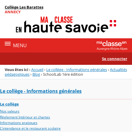
Panneau de gestion des cookies
Collège Les Barattes
Menu de la rubrique
Contenu
ANNECY
MENU
Se connecter
Vous êtes ici :
Accueil
›
Le collège - Informations générales
›
Actualités
pédagogiques
›
Blog
›
SchoolLab 1ère édition
Le collège - Informations générales
Le collège
Nos valeurs
Règlement Intérieur et chartes
Informations pratiques
L'intendance et le restaurant scolaire