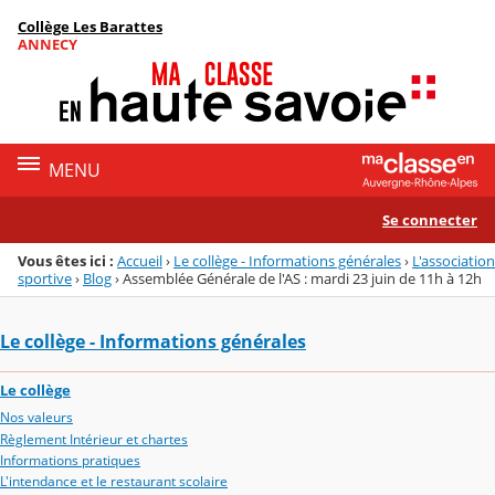
Panneau de gestion des cookies
Collège Les Barattes
Menu de la rubrique
Contenu
ANNECY
MENU
Se connecter
Vous êtes ici :
Accueil
›
Le collège - Informations générales
›
L'association
sportive
›
Blog
›
Assemblée Générale de l'AS : mardi 23 juin de 11h à 12h
Le collège - Informations générales
Le collège
Nos valeurs
Règlement Intérieur et chartes
Informations pratiques
L'intendance et le restaurant scolaire