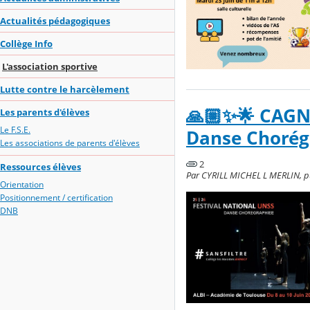
Actualités pédagogiques
Collège Info
L'association sportive
Lutte contre le harcèlement
🙏🏼✨🌟 CAGN
Les parents d'élèves
Le F.S.E.
Danse Chorégr
Les associations de parents d'élèves
2
Ressources élèves
Par CYRILL MICHEL L MERLIN, pub
Orientation
Positionnement / certification
DNB