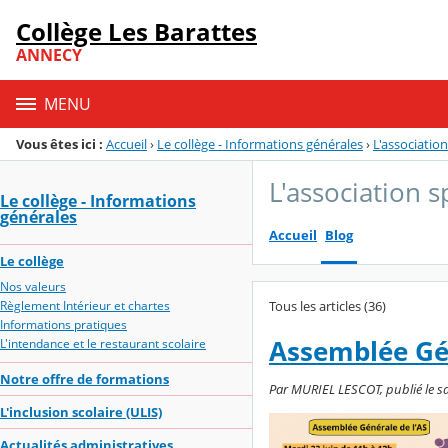
Panneau de gestion des cookies
Collège Les Barattes
Menu de la rubrique
Contenu
ANNECY
MENU
Vous êtes ici :
Accueil
›
Le collège - Informations générales
›
L'associatio
L'association s
Le collège - Informations
générales
Accueil
Blog
Le collège
Nos valeurs
Tous les articles (36)
Règlement Intérieur et chartes
Informations pratiques
Assemblée Gén
L'intendance et le restaurant scolaire
Notre offre de formations
Par MURIEL LESCOT, publié le sa
L'inclusion scolaire (ULIS)
Actualités administratives