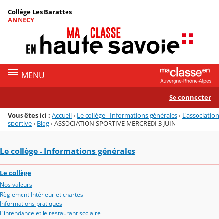
Panneau de gestion des cookies
Collège Les Barattes
Menu de la rubrique
Contenu
ANNECY
MENU
Se connecter
Vous êtes ici :
Accueil
›
Le collège - Informations générales
›
L'association
sportive
›
Blog
›
ASSOCIATION SPORTIVE MERCREDI 3 JUIN
Le collège - Informations générales
Le collège
Nos valeurs
Règlement Intérieur et chartes
Informations pratiques
L'intendance et le restaurant scolaire