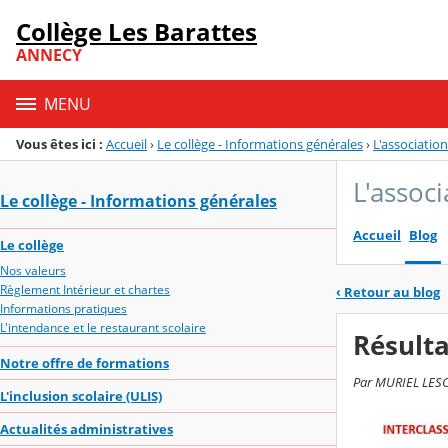
Panneau de gestion des cookies
Collège Les Barattes
Menu de la rubrique
Contenu
ANNECY
MENU
Vous êtes ici :
Accueil
›
Le collège - Informations générales
›
L'associatio
L'associ
Le collège - Informations générales
Accueil
Blog
Le collège
Nos valeurs
Règlement Intérieur et chartes
‹
Retour au blog
Informations pratiques
L'intendance et le restaurant scolaire
Résulta
Notre offre de formations
Par MURIEL LESCO
L'inclusion scolaire (ULIS)
Actualités administratives