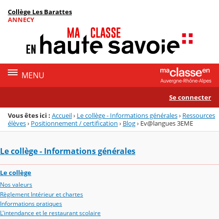
Panneau de gestion des cookies
Collège Les Barattes
Menu de la rubrique
Contenu
ANNECY
MENU
Se connecter
Vous êtes ici :
Accueil
›
Le collège - Informations générales
›
Ressources
élèves
›
Positionnement / certification
›
Blog
›
Ev@langues 3EME
Le collège - Informations générales
Le collège
Nos valeurs
Règlement Intérieur et chartes
Informations pratiques
L'intendance et le restaurant scolaire