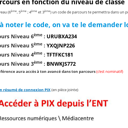
cours en fonction du niveau de classe
ème
ème
ème
ème
eau (6
, 5
; 4
et 3
) un code de parcours te permettra dans un 
 à noter le code, on va te le demander l
ème
ours Niveau 6
:
URUBXA234
ème
ours Niveau 5
:
YXQJNP226
ème
ours Niveau 4
:
TFTFKC181
ème
ours Niveau 3
:
BNWKJS772
éférence aura accès à ton avancé dans ton parcours
(c’est nominatif)
n résumé de connexion PIX
(en pièce jointe)