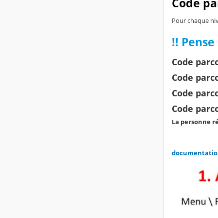
Code par
Pour chaque niv
!! Pense
Code parc
Code parc
Code parc
Code parc
La personne r
documentatio