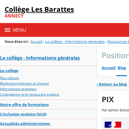
Panneau de gestion des cookies
Collège Les Barattes
Menu de la rubrique
Contenu
ANNECY
MENU
Vous êtes ici :
Accueil
›
Le collège - Informations générales
›
Ressources 
Positio
Le collège - Informations générales
Accueil
Blog
Le collège
Nos valeurs
Règlement Intérieur et chartes
‹
Retour au blog
Informations pratiques
L'intendance et le restaurant scolaire
PIX
Notre offre de formations
Par admin lesbar
L'inclusion scolaire (ULIS)
Actualités administratives