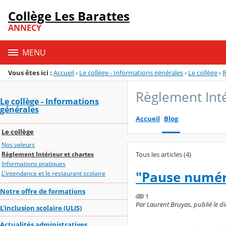
Panneau de gestion des cookies
Collège Les Barattes
Menu de la rubrique
Contenu
ANNECY
MENU
Vous êtes ici :
Accueil
›
Le collège - Informations générales
›
Le collège
›
R
Règlement Inté
Le collège - Informations
générales
Accueil
Blog
Le collège
Nos valeurs
Tous les articles (4)
Règlement Intérieur et chartes
Informations pratiques
"Pause numér
L'intendance et le restaurant scolaire
Notre offre de formations
1
Par Laurent Bruyas, publié le di
L'inclusion scolaire (ULIS)
Actualités administratives