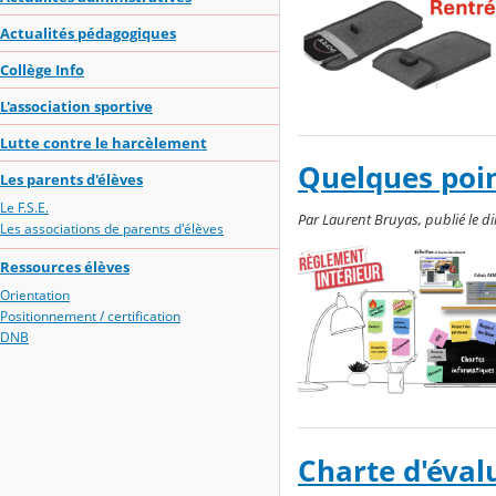
Actualités pédagogiques
Collège Info
L'association sportive
Lutte contre le harcèlement
Quelques poin
Les parents d'élèves
Le F.S.E.
Par Laurent Bruyas, publié le d
Les associations de parents d'élèves
Ressources élèves
Orientation
Positionnement / certification
DNB
Charte d'éval