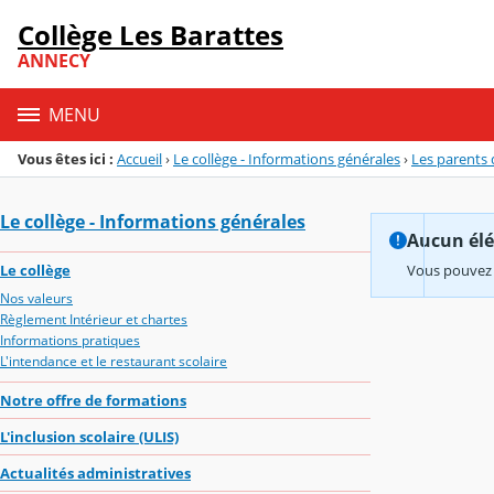
Panneau de gestion des cookies
Collège Les Barattes
Menu de la rubrique
Contenu
ANNECY
MENU
Vous êtes ici :
Accueil
›
Le collège - Informations générales
›
Les parents 
Le collège - Informations générales
Aucun élém
Le collège
Vous pouvez 
Nos valeurs
Règlement Intérieur et chartes
Informations pratiques
L'intendance et le restaurant scolaire
Notre offre de formations
L'inclusion scolaire (ULIS)
Actualités administratives